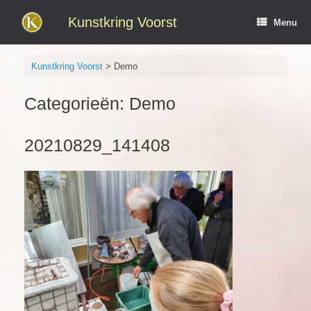
Ga
naar
Kunstkring Voorst
Menu
de
inhoud
Kunstkring Voorst
>
Demo
Categorieën: Demo
20210829_141408