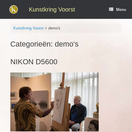
Ga
naar
Kunstkring Voorst
Menu
de
inhoud
Kunstkring Voorst
>
demo's
Categorieën: demo's
NIKON D5600